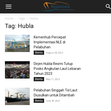
Home
Tags
Hubla
Tag: Hubla
Kemenhub Percepat
Implementasi NLE di
Pelabuhan
Berita
August 28, 2023
Dirjen Hubla Resmi Tutup
Posko Angkutan Laut Lebaran
Tahun 2023
Berita
May 11, 2023
Pelabuhan Singgah Tol Laut
Diusulkan untuk Ditambah
Berita
June 30, 2022