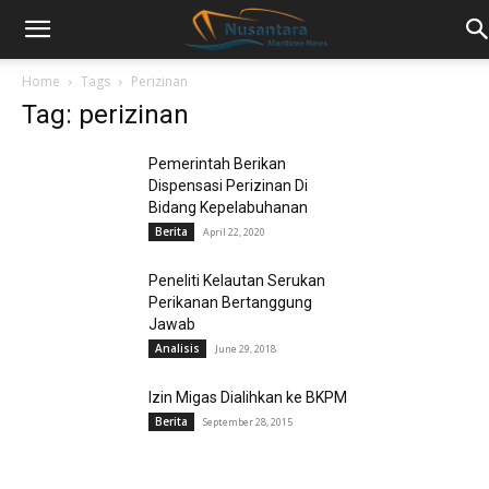
Home
Tags
Perizinan
Tag: perizinan
Pemerintah Berikan
Dispensasi Perizinan Di
Bidang Kepelabuhanan
Berita
April 22, 2020
Peneliti Kelautan Serukan
Perikanan Bertanggung
Jawab
Analisis
June 29, 2018
Izin Migas Dialihkan ke BKPM
Berita
September 28, 2015