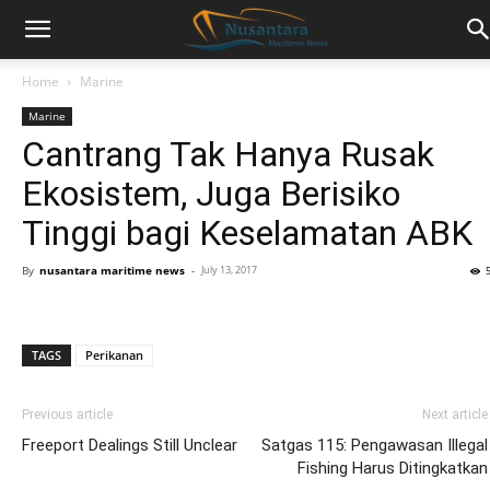
Home
Marine
Marine
Cantrang Tak Hanya Rusak
Ekosistem, Juga Berisiko
Tinggi bagi Keselamatan ABK
By
nusantara maritime news
-
July 13, 2017
TAGS
Perikanan
Previous article
Next article
Freeport Dealings Still Unclear
Satgas 115: Pengawasan Illegal
Fishing Harus Ditingkatkan