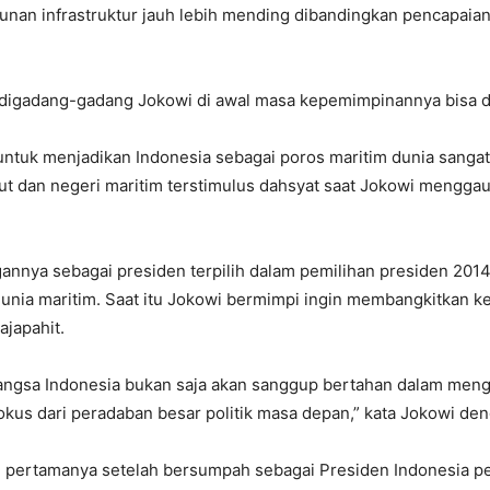
an infrastruktur jauh lebih mending dibandingkan pencapaia
digadang-gadang Jokowi di awal masa kepemimpinannya bisa di
u untuk menjadikan Indonesia sebagai poros maritim dunia sangat
ut dan negeri maritim terstimulus dahsyat saat Jokowi mengga
nnya sebagai presiden terpilih dalam pemilihan presiden 2014 
nia maritim. Saat itu Jokowi bermimpi ingin membangkitkan kem
ajapahit.
gsa Indonesia bukan saja akan sanggup bertahan dalam mengha
kus dari peradaban besar politik masa depan,” kata Jokowi deng
aan pertamanya setelah bersumpah sebagai Presiden Indonesia 