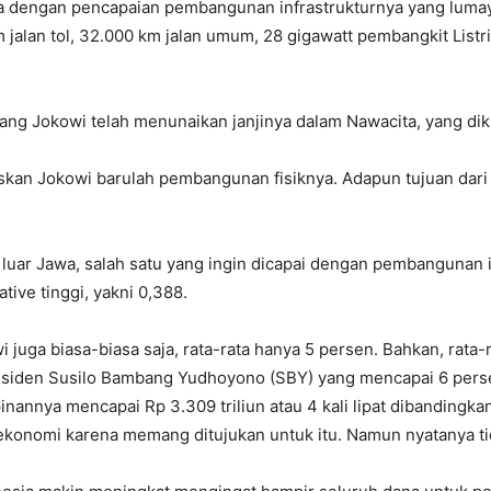
ga dengan pencapaian pembangunan infrastrukturnya yang luma
jalan tol, 32.000 km jalan umum, 28 gigawatt pembangkit Listrik
lang Jokowi telah menunaikan janjinya dalam Nawacita, yang di
skan Jokowi barulah pembangunan fisiknya. Adapun tujuan dari 
r Jawa, salah satu yang ingin dicapai dengan pembangunan inf
ative tinggi, yakni 0,388.
juga biasa-biasa saja, rata-rata hanya 5 persen. Bahkan, rat
esiden Susilo Bambang Yudhoyono (SBY) yang mencapai 6 persen
annya mencapai Rp 3.309 triliun atau 4 kali lipat dibandingkan
onomi karena memang ditujukan untuk itu. Namun nyatanya ti