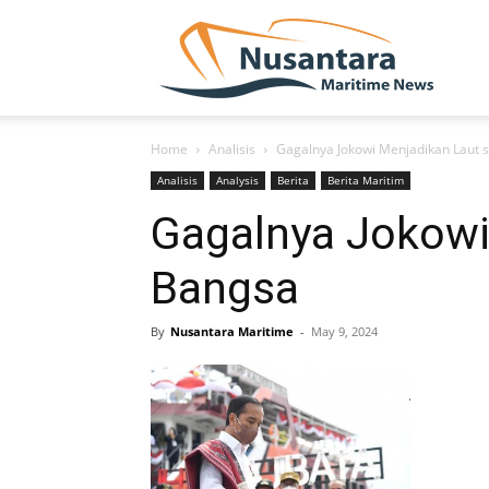
NUSA
Home
Analisis
Gagalnya Jokowi Menjadikan Laut
Analisis
Analysis
Berita
Berita Maritim
Gagalnya Jokowi
Bangsa
By
Nusantara Maritime
-
May 9, 2024