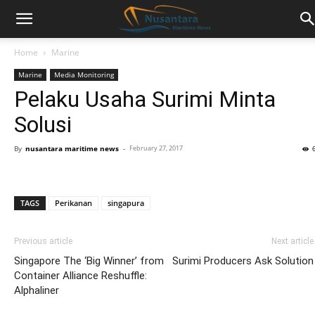
Home
Marine
Marine
Media Monitoring
Pelaku Usaha Surimi Minta
Solusi
By
nusantara maritime news
-
February 27, 2017
TAGS
Perikanan
singapura
Previous article
Next article
Singapore The ‘Big Winner’ from
Surimi Producers Ask Solution
Container Alliance Reshuffle:
Alphaliner