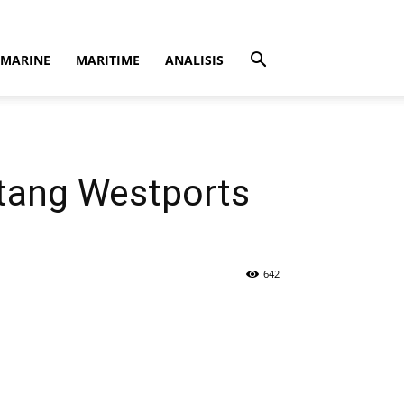
MARINE
MARITIME
ANALISIS
ntang Westports
642