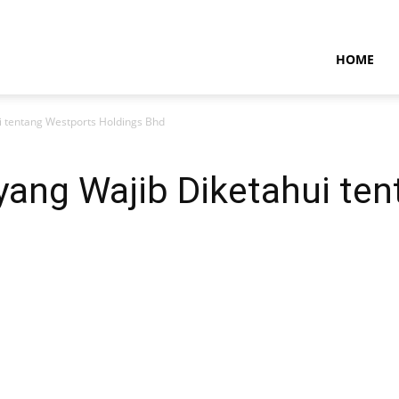
NTARAMARITIMENEWS
HOME
ui tentang Westports Holdings Bhd
 yang Wajib Diketahui te