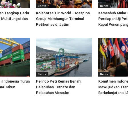
Berita
Berita
an Tangkap Perlu
Kolaborasi DP World – Maspion
Kemenhub Mulai 
 Multifungsi dan
Group Membangun Terminal
Persiapan Uji Pet
Petikemas di Jatim
Kapal Penumpang
Berita
Berita
di Indonesia Turun
Pelindo Peti Kemas Benahi
Komitmen Indone
ima Tahun
Pelabuhan Ternate dan
Mewujudkan Tran
Pelabuhan Merauke
Berkelanjutan di