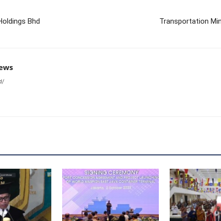
Holdings Bhd
Transportation Mi
news
d/