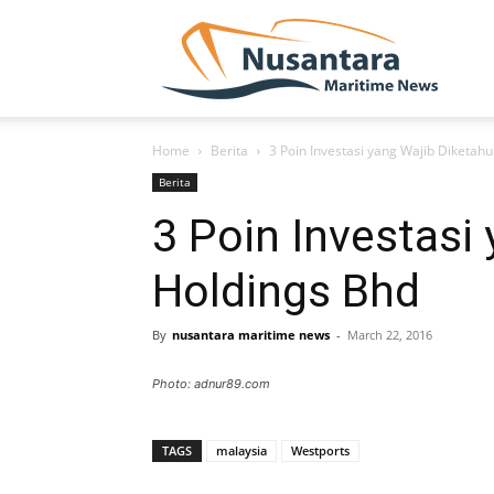
NUSA
Home
Berita
3 Poin Investasi yang Wajib Diketah
Berita
3 Poin Investasi
Holdings Bhd
By
nusantara maritime news
-
March 22, 2016
Photo: adnur89.com
TAGS
malaysia
Westports