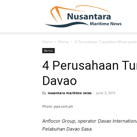
NUSA
Home
Berita
4 Perusahaan Tunjukkan Minat pada
Berita
4 Perusahaan Tu
Davao
By
nusantara maritime news
-
June 3, 2015
Photo: ppa.com.ph
Anflocor Group, operator Davao Internatio
Pelabuhan Davao Sasa.