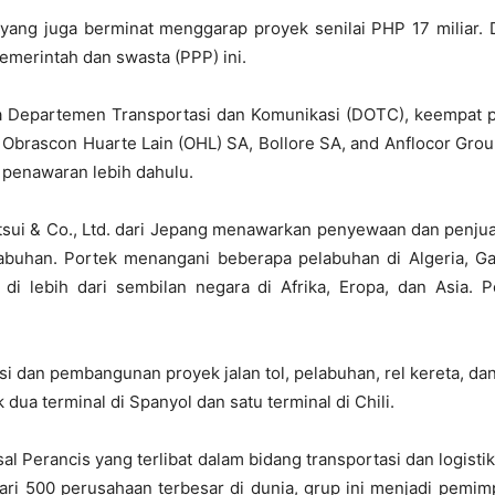
 yang juga berminat menggarap proyek senilai PHP 17 miliar. 
merintah dan swasta (PPP) ini.
ra Departemen Transportasi dan Komunikasi (DOTC), keempat 
Obrascon Huarte Lain (OHL) SA, Bollore SA, and Anflocor Grou
 penawaran lebih dahulu.
sui & Co., Ltd. dari Jepang menawarkan penyewaan dan penjual
uhan. Portek menangani beberapa pelabuhan di Algeria, Gabo
g di lebih dari sembilan negara di Afrika, Eropa, dan Asia
si dan pembangunan proyek jalan tol, pelabuhan, rel kereta, da
dua terminal di Spanyol dan satu terminal di Chili.
asal Perancis yang terlibat dalam bidang transportasi dan logis
dari 500 perusahaan terbesar di dunia, grup ini menjadi pemimpi