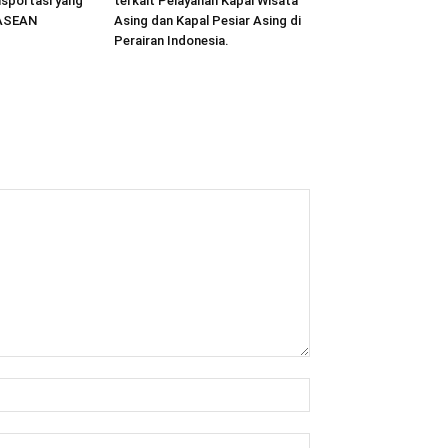
sportasi yang
terkait Pelayanan Kapal Wisata
 ASEAN
Asing dan Kapal Pesiar Asing di
Perairan Indonesia.