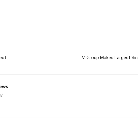
ect
V. Group Makes Largest Sing
news
d/