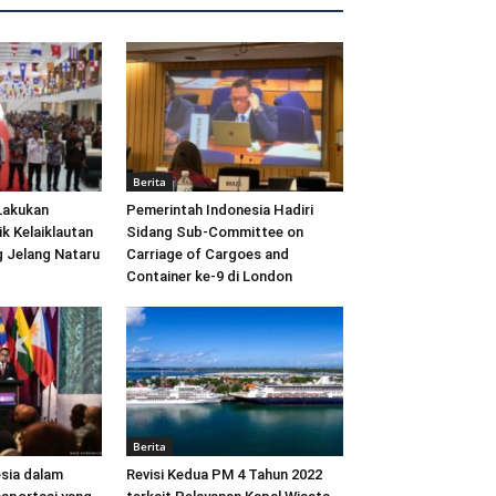
Berita
Lakukan
Pemerintah Indonesia Hadiri
ik Kelaiklautan
Sidang Sub-Committee on
 Jelang Nataru
Carriage of Cargoes and
Container ke-9 di London
Berita
sia dalam
Revisi Kedua PM 4 Tahun 2022