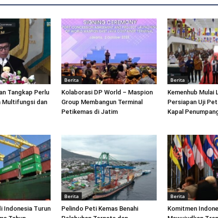
Berita
Berita
an Tangkap Perlu
Kolaborasi DP World – Maspion
Kemenhub Mulai 
 Multifungsi dan
Group Membangun Terminal
Persiapan Uji Pet
Petikemas di Jatim
Kapal Penumpang
Berita
Berita
di Indonesia Turun
Pelindo Peti Kemas Benahi
Komitmen Indone