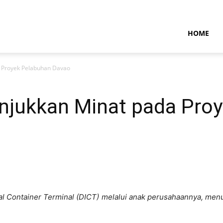
NTARAMARITIMENEWS
HOME
 Proyek Pelabuhan Davao
njukkan Minat pada Pro
nal Container Terminal (DICT) melalui anak perusahaannya, me