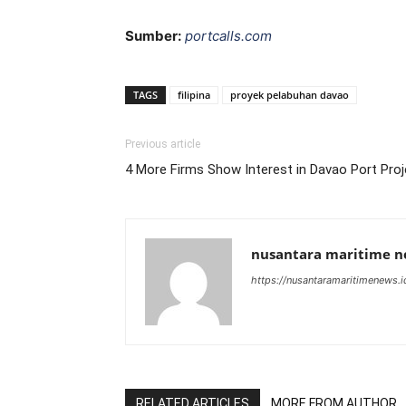
Sumber:
portcalls.com
TAGS
filipina
proyek pelabuhan davao
Previous article
4 More Firms Show Interest in Davao Port Proj
nusantara maritime 
https://nusantaramaritimenews.i
RELATED ARTICLES
MORE FROM AUTHOR