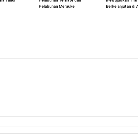
ima Tahun
Pelabuhan Ternate dan
Mewujudkan Tran
Pelabuhan Merauke
Berkelanjutan di