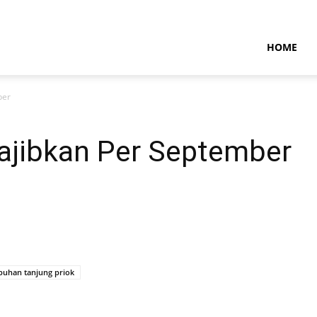
NTARAMARITIMENEWS
HOME
ber
wajibkan Per September
buhan tanjung priok