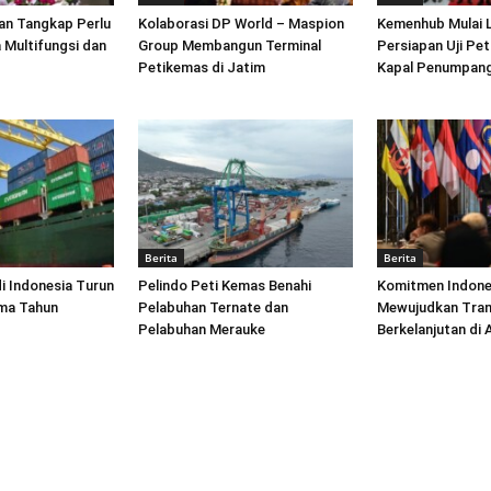
an Tangkap Perlu
Kolaborasi DP World – Maspion
Kemenhub Mulai 
 Multifungsi dan
Group Membangun Terminal
Persiapan Uji Pet
Petikemas di Jatim
Kapal Penumpang
Berita
Berita
di Indonesia Turun
Pelindo Peti Kemas Benahi
Komitmen Indone
ima Tahun
Pelabuhan Ternate dan
Mewujudkan Tran
Pelabuhan Merauke
Berkelanjutan di