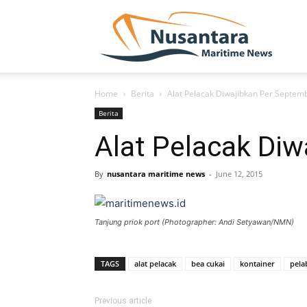
NUSA
Home
Berita
Alat Pelacak Diwajibkan Per Septem
Berita
Alat Pelacak Di
By
nusantara maritime news
-
June 12, 2015
Tanjung priok port (Photographer: Andi Setyawan/NMN)
TAGS
alat pelacak
bea cukai
kontainer
pela
Previous article