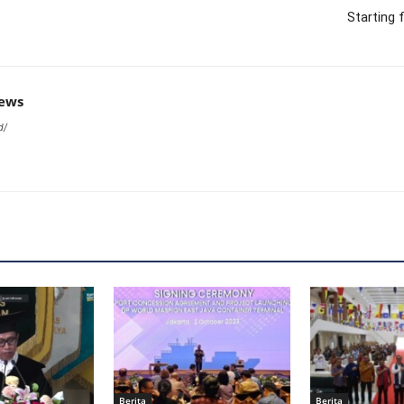
Starting
news
d/
Berita
Berita