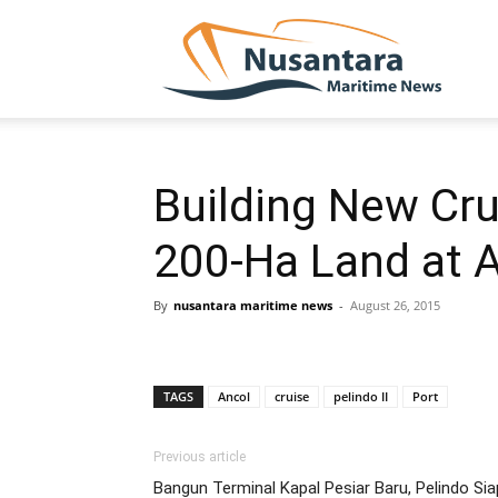
NUSA
Building New Cru
200-Ha Land at 
By
nusantara maritime news
-
August 26, 2015
TAGS
Ancol
cruise
pelindo II
Port
Previous article
Bangun Terminal Kapal Pesiar Baru, Pelindo Si