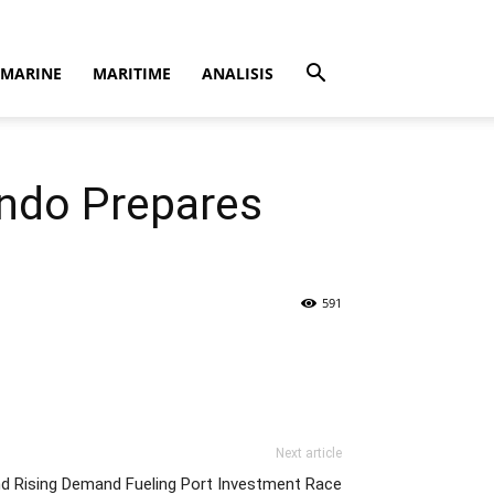
MARINE
MARITIME
ANALISIS
indo Prepares
591
Next article
d Rising Demand Fueling Port Investment Race