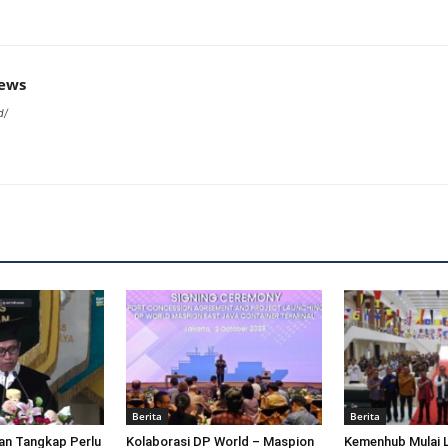
news
d/
Berita
Berita
an Tangkap Perlu
Kolaborasi DP World – Maspion
Kemenhub Mulai 