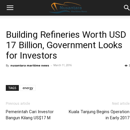
Building Refineries Worth USD
17 Billion, Government Looks
for Investors
By
nusantara maritime news
-
March 11, 2016
TAGS
energy
Previous article
Next article
Pemerintah Cari Investor
Kuala Tanjung Begins Operation
Bangun Kilang US$17 M
in Early 2017