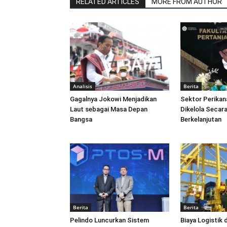
RELATED ARTICLES
MORE FROM AUTHOR
Analisis
Berita
Gagalnya Jokowi Menjadikan
Sektor Perikan
Laut sebagai Masa Depan
Dikelola Secara
Bangsa
Berkelanjutan
Berita
Berita
Pelindo Luncurkan Sistem
Biaya Logistik 