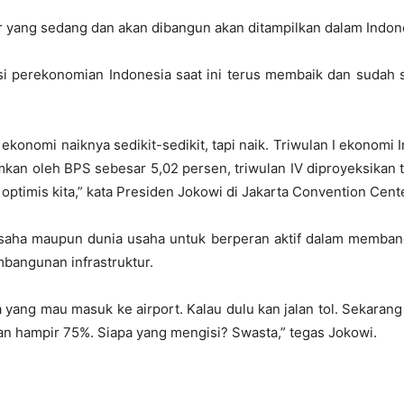
 yang sedang dan akan dibangun akan ditampilkan dalam Indone
 perekonomian Indonesia saat ini terus membaik dan sudah s
konomi naiknya sedikit-sedikit, tapi naik. Triwulan I ekonomi I
mumkan oleh BPS sebesar 5,02 persen, triwulan IV diproyeksikan
optimis kita,” kata Presiden Jokowi di Jakarta Convention Cente
aha maupun dunia usaha untuk berperan aktif dalam membang
bangunan infrastruktur.
yang mau masuk ke airport. Kalau dulu kan jalan tol. Sekarang a
gan hampir 75%. Siapa yang mengisi? Swasta,” tegas Jokowi.