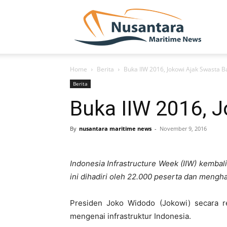
NUSA
Home
Berita
Buka IIW 2016, Jokowi Ajak Swasta B
Berita
Buka IIW 2016, J
By
nusantara maritime news
-
November 9, 2016
Indonesia Infrastructure Week (IIW) kembal
ini dihadiri oleh 22.000 peserta dan mengh
Presiden Joko Widodo (Jokowi) secara r
mengenai infrastruktur Indonesia.