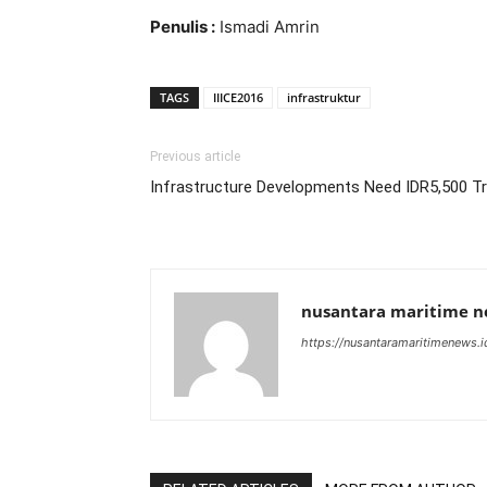
Penulis :
Ismadi Amrin
TAGS
IIICE2016
infrastruktur
Previous article
Infrastructure Developments Need IDR5,500 Tril
nusantara maritime 
https://nusantaramaritimenews.i