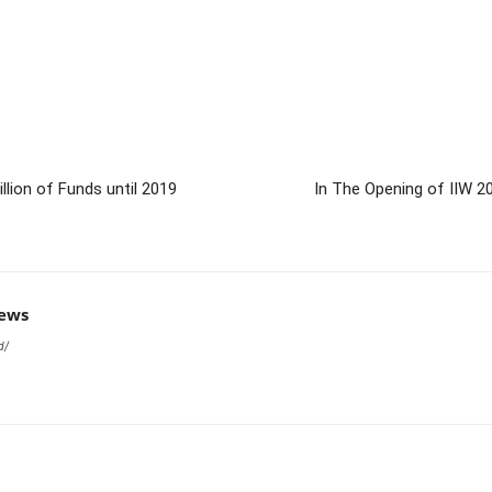
lion of Funds until 2019
In The Opening of IIW 20
news
d/