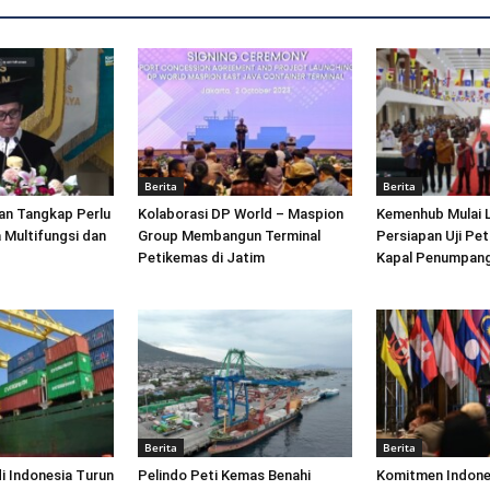
Berita
Berita
an Tangkap Perlu
Kolaborasi DP World – Maspion
Kemenhub Mulai 
 Multifungsi dan
Group Membangun Terminal
Persiapan Uji Pet
Petikemas di Jatim
Kapal Penumpang
Berita
Berita
di Indonesia Turun
Pelindo Peti Kemas Benahi
Komitmen Indone