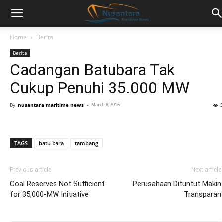
Home
Berita
Berita
Cadangan Batubara Tak
Cukup Penuhi 35.000 MW
By
nusantara maritime news
-
March 8, 2016
TAGS
batu bara
tambang
Previous article
Next article
Coal Reserves Not Sufficient
Perusahaan Dituntut Makin
for 35,000-MW Initiative
Transparan