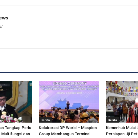
news
d/
Berita
Berita
an Tangkap Perlu
Kolaborasi DP World – Maspion
Kemenhub Mulai 
 Multifungsi dan
Group Membangun Terminal
Persiapan Uji Pet