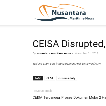
NUSA
CEISA Disrupted
By
nusantara maritime news
-
November 11, 2015
Tanjung priok port (Photographer: Andi Setyawan/NMN)
TAGS
CEISA
customs duty
Previous article
CEISA Terganggu, Proses Dokumen Molor 2 Ha