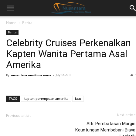
Home
Berita
Berita
Celebrity Cruises Perkenalkan
Kapten Wanita Pertama Asal
Amerika
By
nusantara maritime news
-
July 18, 2015
TAGS
kapten perempuan amerika
laut
Next article
Previous article
Alfi: Pembatasan Margin
Keuntungan Membebani Biaya