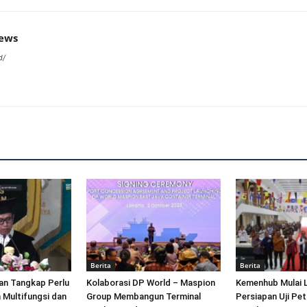
news
d/
Berita
Berita
an Tangkap Perlu
Kolaborasi DP World – Maspion
Kemenhub Mulai 
 Multifungsi dan
Group Membangun Terminal
Persiapan Uji Pet