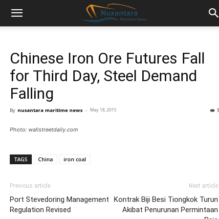
Chinese Iron Ore Futures Fall
for Third Day, Steel Demand
Falling
By
nusantara maritime news
-
May 18, 2015
Photo: wallstreetdaily.com
TAGS
China
iron coal
Previous article
Next article
Port Stevedoring Management
Kontrak Biji Besi Tiongkok Turun
Regulation Revised
Akibat Penurunan Permintaan