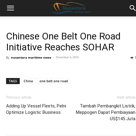
Chinese One Belt One Road
Initiative Reaches SOHAR
By
nusantara maritime news
-
December 6, 2016
TAGS
China
one belt one road
Previous article
Next article
Adding Up Vessel Fleets, Pelni
Tambah Pembangkit Listrik,
Optimize Logistic Business
Meppogen Dapat Pembiayaan
US$145 Juta