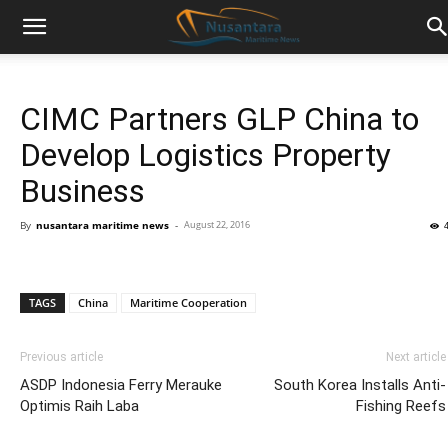
CIMC Partners GLP China to
Develop Logistics Property
Business
By
nusantara maritime news
-
August 22, 2016
TAGS
China
Maritime Cooperation
Previous article
Next article
ASDP Indonesia Ferry Merauke
South Korea Installs Anti-
Optimis Raih Laba
Fishing Reefs