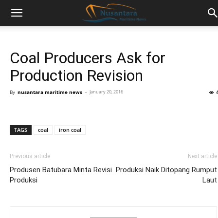
Coal Producers Ask for
Production Revision
By
nusantara maritime news
-
January 20, 2016
TAGS
coal
iron coal
Previous article
Next article
Produsen Batubara Minta Revisi
Produksi Naik Ditopang Rumput
Produksi
Laut