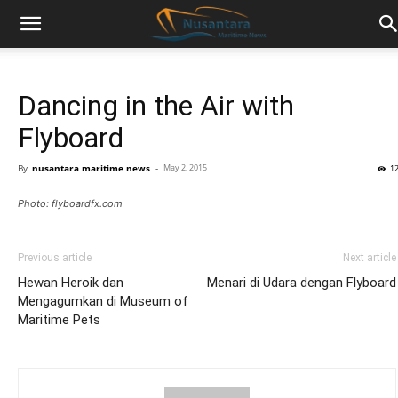
Dancing in the Air with
Flyboard
By
nusantara maritime news
-
May 2, 2015
1
Photo: flyboardfx.com
Previous article
Next article
Hewan Heroik dan
Menari di Udara dengan Flyboard
Mengagumkan di Museum of
Maritime Pets