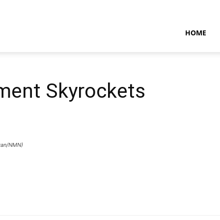
NTARAMARITIMENEWS
HOME
ment Skyrockets
awan/NMN)