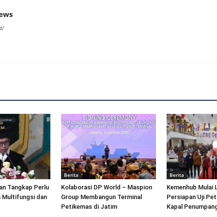
news
d/
Berita
Berita
an Tangkap Perlu
Kolaborasi DP World – Maspion
Kemenhub Mulai 
 Multifungsi dan
Group Membangun Terminal
Persiapan Uji Pet
Petikemas di Jatim
Kapal Penumpang