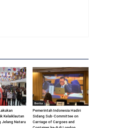
Berita
Lakukan
Pemerintah Indonesia Hadiri
ik Kelaiklautan
Sidang Sub-Committee on
 Jelang Nataru
Carriage of Cargoes and
Container ke-9 di London