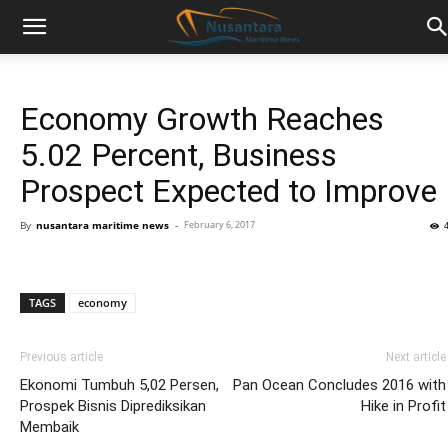
Economy Growth Reaches
5.02 Percent, Business
Prospect Expected to Improve
By
nusantara maritime news
-
February 6, 2017
TAGS
economy
Previous article
Next article
Ekonomi Tumbuh 5,02 Persen,
Pan Ocean Concludes 2016 with
Prospek Bisnis Diprediksikan
Hike in Profit
Membaik