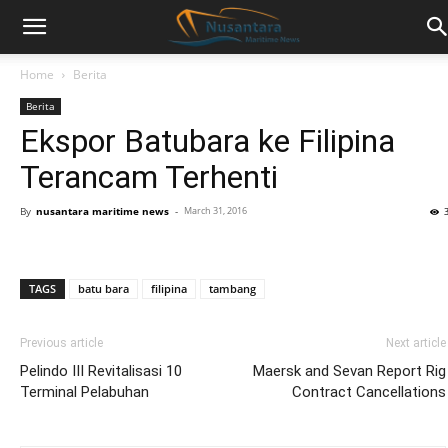
Home
Berita
Berita
Ekspor Batubara ke Filipina
Terancam Terhenti
By
nusantara maritime news
-
March 31, 2016
TAGS
batu bara
filipina
tambang
Previous article
Next article
Pelindo III Revitalisasi 10
Maersk and Sevan Report Rig
Terminal Pelabuhan
Contract Cancellations