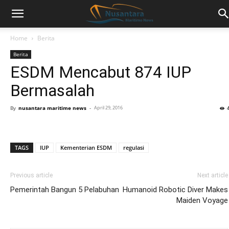
Home
Berita
Berita
ESDM Mencabut 874 IUP
Bermasalah
By
nusantara maritime news
-
April 29, 2016
TAGS
IUP
Kementerian ESDM
regulasi
Previous article
Next article
Pemerintah Bangun 5 Pelabuhan
Humanoid Robotic Diver Makes
Maiden Voyage