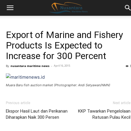
Export of Marine and Fishery
Products Is Expected to
Increase for 300 Percent
By
nusantara maritime news
-
April 16, 2015
Muara Baru fish auction market (Photographer: Andi Setyawan/NMN)
Previous article
Next article
Ekspor Hasil Laut dan Perikanan
KKP Tawarkan Pengelolaan
Diharapkan Naik 300 Persen
Ratusan Pulau Kecil