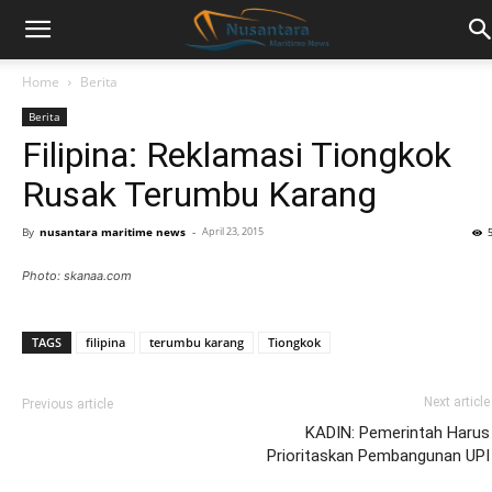
Home
Berita
Berita
Filipina: Reklamasi Tiongkok
Rusak Terumbu Karang
By
nusantara maritime news
-
April 23, 2015
Photo: skanaa.com
TAGS
filipina
terumbu karang
Tiongkok
Next article
Previous article
KADIN: Pemerintah Harus
Prioritaskan Pembangunan UPI