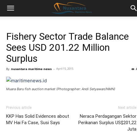
Fishery Sector Trade Balance
Sees USD 201.22 Million
Surplus
By
nusantara maritime news
-
April 15, 2015
Muara Baru fish auction market (Photographer: Andi Setyawan/NMN)
Previous article
Next article
KKP Has Solid Evidences about
Neraca Perdagangan Sektor
MV Hai Fa Case, Susi Says
Perikanan Surplus US$201,22
Juta