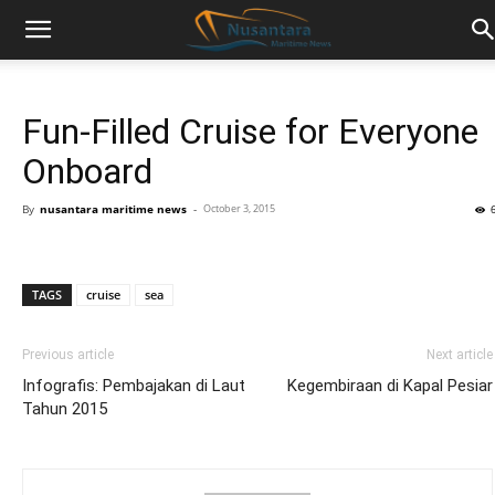
Fun-Filled Cruise for Everyone
Onboard
By
nusantara maritime news
-
October 3, 2015
TAGS
cruise
sea
Previous article
Next article
Infografis: Pembajakan di Laut
Kegembiraan di Kapal Pesiar
Tahun 2015