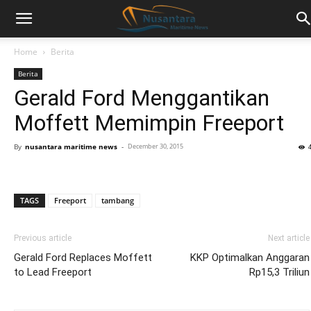
Home
Berita
Berita
Gerald Ford Menggantikan
Moffett Memimpin Freeport
By
nusantara maritime news
-
December 30, 2015
TAGS
Freeport
tambang
Previous article
Next article
Gerald Ford Replaces Moffett
KKP Optimalkan Anggaran
to Lead Freeport
Rp15,3 Triliun