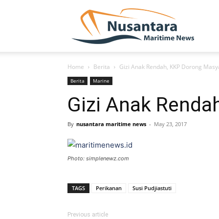
NUSA
Home
Berita
Gizi Anak Rendah, KKP Dorong Masy
Berita
Marine
Gizi Anak Renda
By
nusantara maritime news
-
May 23, 2017
Photo: simplenewz.com
TAGS
Perikanan
Susi Pudjiastuti
Previous article