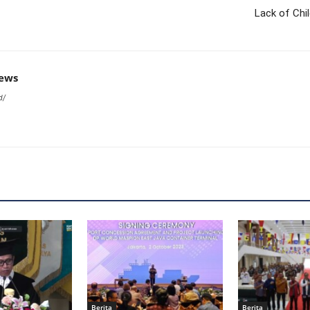
Lack of Chi
news
d/
Berita
Berita