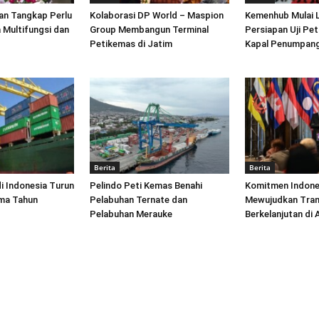
an Tangkap Perlu
Kolaborasi DP World – Maspion
Kemenhub Mulai 
 Multifungsi dan
Group Membangun Terminal
Persiapan Uji Pet
Petikemas di Jatim
Kapal Penumpang
Berita
Berita
di Indonesia Turun
Pelindo Peti Kemas Benahi
Komitmen Indone
ima Tahun
Pelabuhan Ternate dan
Mewujudkan Tran
Pelabuhan Merauke
Berkelanjutan di