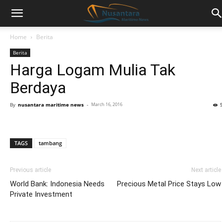
Home
Berita
Berita
Harga Logam Mulia Tak
Berdaya
By
nusantara maritime news
-
March 16, 2016
TAGS
tambang
Previous article
Next article
World Bank: Indonesia Needs
Precious Metal Price Stays Low
Private Investment