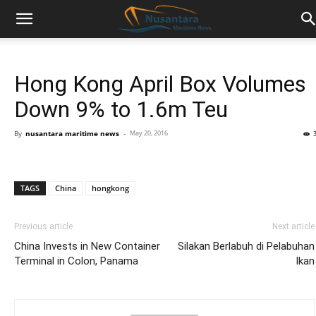
Hong Kong April Box Volumes
Down 9% to 1.6m Teu
By
nusantara maritime news
-
May 20, 2016
TAGS
China
hongkong
Previous article
Next article
China Invests in New Container
Silakan Berlabuh di Pelabuhan
Terminal in Colon, Panama
Ikan