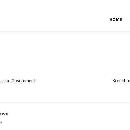
NTARAMARITIMENEWS
HOME
nt, the Government
Kontribu
news
d/