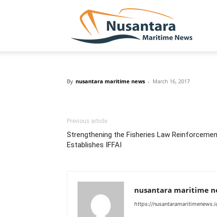
NUSA
By
nusantara maritime news
-
March 16, 2017
Previous article
Strengthening the Fisheries Law Reinforceme
Establishes IFFAI
nusantara maritime 
https://nusantaramaritimenews.i