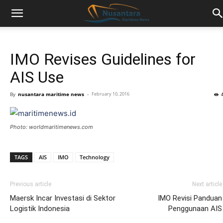
IMO Revises Guidelines for
AIS Use
By
nusantara maritime news
-
February 10, 2016
Photo: worldmaritimenews.com
TAGS
AIS
IMO
Technology
Previous article
Next article
Maersk Incar Investasi di Sektor
IMO Revisi Panduan
Logistik Indonesia
Penggunaan AIS