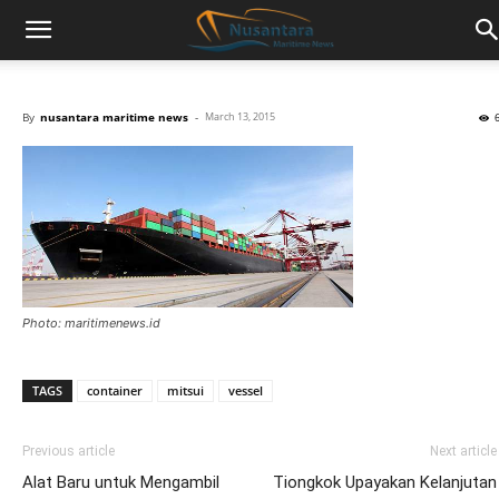
By
nusantara maritime news
-
March 13, 2015
Photo: maritimenews.id
TAGS
container
mitsui
vessel
Previous article
Next article
Alat Baru untuk Mengambil
Tiongkok Upayakan Kelanjutan