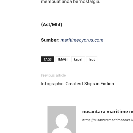
membuat anda bernostalgia.
(Ast/Mhf)
Sumber:
maritimecyprus.com
TAGS
IMAGI
kapal
laut
Previous article
Infographic: Greatest Ships in Fiction
nusantara maritime 
https://nusantaramaritimenews.i