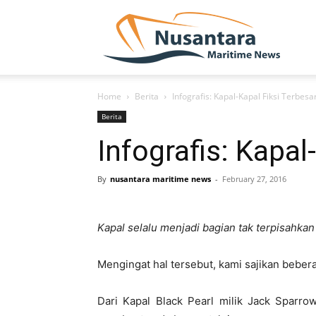
NUSA
Home
Berita
Infografis: Kapal-Kapal Fiksi Terbesa
Berita
Infografis: Kapal
By
nusantara maritime news
-
February 27, 2016
Kapal selalu menjadi bagian tak terpisahkan
Mengingat hal tersebut, kami sajikan bebera
Dari Kapal Black Pearl milik Jack Sparr