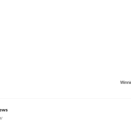
Winni
news
d/