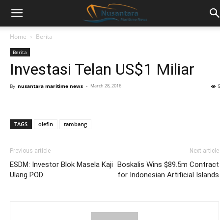
Home
Berita
Berita
Investasi Telan US$1 Miliar
By
nusantara maritime news
-
March 28, 2016
TAGS
olefin
tambang
Previous article
Next article
ESDM: Investor Blok Masela Kaji
Boskalis Wins $89.5m Contract
Ulang POD
for Indonesian Artificial Islands