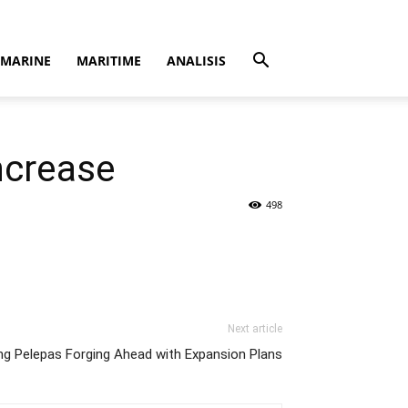
MARINE
MARITIME
ANALISIS
ncrease
498
Next article
ng Pelepas Forging Ahead with Expansion Plans