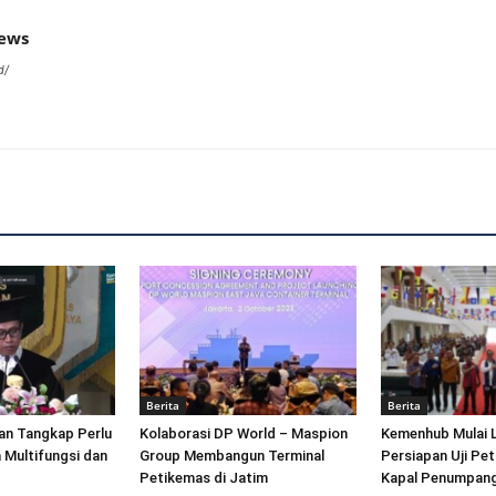
news
d/
Berita
Berita
an Tangkap Perlu
Kolaborasi DP World – Maspion
Kemenhub Mulai 
 Multifungsi dan
Group Membangun Terminal
Persiapan Uji Pet
Petikemas di Jatim
Kapal Penumpang