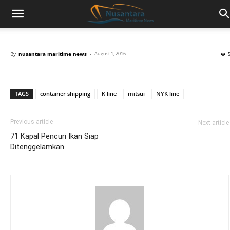
By
nusantara maritime news
-
August 1, 2016
TAGS
container shipping
K line
mitsui
NYK line
Previous article
Next article
71 Kapal Pencuri Ikan Siap
Ditenggelamkan