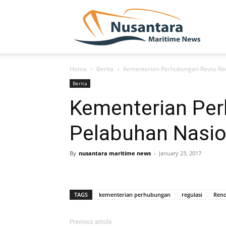
NUSA
Home
Berita
Kementerian Perhubungan Revisi Re
Berita
Kementerian Per
Pelabuhan Nasio
By
nusantara maritime news
-
January 23, 2017
TAGS
kementerian perhubungan
regulasi
Renc
Previous article