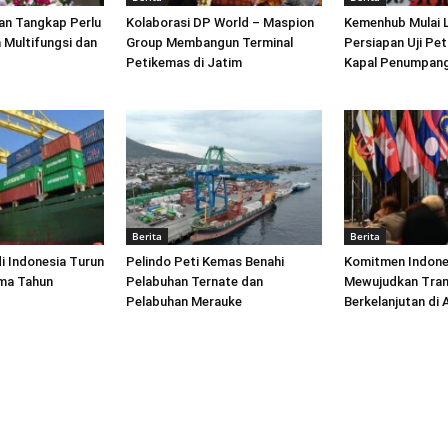
an Tangkap Perlu
Kolaborasi DP World – Maspion
Kemenhub Mulai 
 Multifungsi dan
Group Membangun Terminal
Persiapan Uji Pet
Petikemas di Jatim
Kapal Penumpang
Berita
Berita
di Indonesia Turun
Pelindo Peti Kemas Benahi
Komitmen Indone
ima Tahun
Pelabuhan Ternate dan
Mewujudkan Tran
Pelabuhan Merauke
Berkelanjutan di