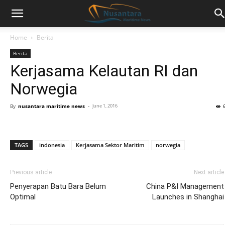
Home
Berita
Berita
Kerjasama Kelautan RI dan
Norwegia
By
nusantara maritime news
-
June 1, 2016
TAGS
indonesia
Kerjasama Sektor Maritim
norwegia
Previous article
Next article
Penyerapan Batu Bara Belum
China P&I Management
Optimal
Launches in Shanghai