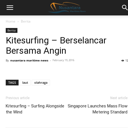
Home
Berita
Berita
Kitesurfing – Berselancar
Bersama Angin
By
nusantara maritime news
-
February 19, 2016
1
TAGS
laut
olahraga
Previous article
Next article
Kitesurfing – Surfing Alongside
Singapore Launches Mass Flow
the Wind
Metering Standard