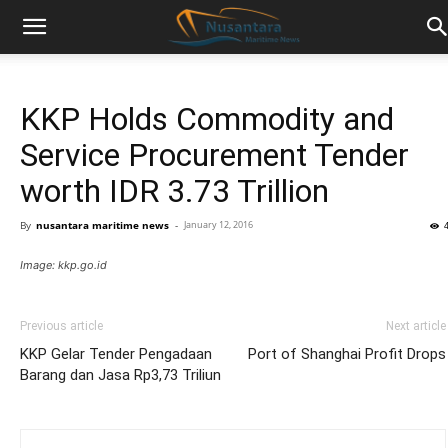
KKP Holds Commodity and
Service Procurement Tender
worth IDR 3.73 Trillion
By
nusantara maritime news
-
January 12, 2016
Image: kkp.go.id
Previous article
Next article
KKP Gelar Tender Pengadaan
Port of Shanghai Profit Drops
Barang dan Jasa Rp3,73 Triliun