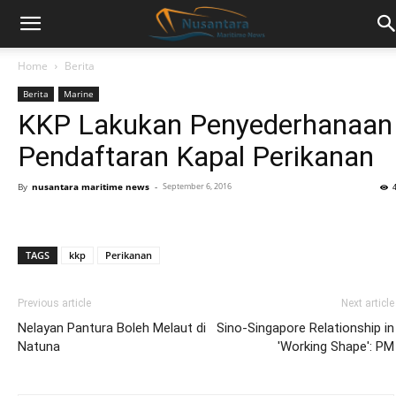
Home
Berita
Berita
Marine
KKP Lakukan Penyederhanaan
Pendaftaran Kapal Perikanan
By
nusantara maritime news
-
September 6, 2016
TAGS
kkp
Perikanan
Previous article
Next article
Nelayan Pantura Boleh Melaut di
Sino-Singapore Relationship in
Natuna
'Working Shape': PM