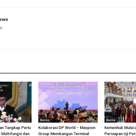
news
d/
Berita
Berita
an Tangkap Perlu
Kolaborasi DP World – Maspion
Kemenhub Mulai 
 Multifungsi dan
Group Membangun Terminal
Persiapan Uji Pet