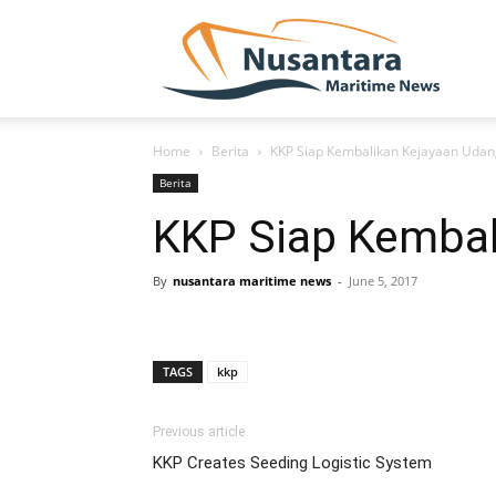
NUSA
Home
Berita
KKP Siap Kembalikan Kejayaan Udan
Berita
KKP Siap Kembal
By
nusantara maritime news
-
June 5, 2017
TAGS
kkp
Previous article
KKP Creates Seeding Logistic System