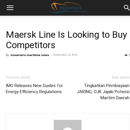
Maersk Line Is Looking to Buy
Competitors
By
nusantara maritime news
-
September 23, 2016
Previous article
Next article
IMO Releases New Guides for
Tingkatkan Pembiayaan
Energy Efficiency Regulations
JARING, OJK Jajaki Potensi
Maritim Daerah