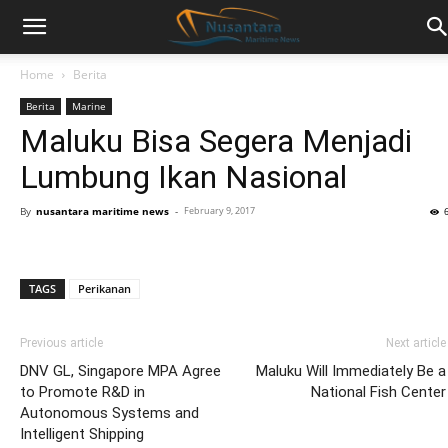
Home
Berita
Berita
Marine
Maluku Bisa Segera Menjadi
Lumbung Ikan Nasional
By
nusantara maritime news
-
February 9, 2017
TAGS
Perikanan
Previous article
Next article
DNV GL, Singapore MPA Agree
Maluku Will Immediately Be a
to Promote R&D in
National Fish Center
Autonomous Systems and
Intelligent Shipping