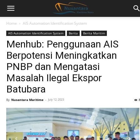
Home
AIS Automation Identification System
AIS Automation Identification System
Berita
Berita Maritim
Menhub: Penggunaan AIS
Berpotensi Meningkatkan
PNBP dan Mengatasi
Masalah Ilegal Ekspor
Batubara
By
Nusantara Maritime
-
July 12, 2023