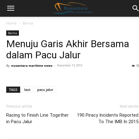
Home
Berita
Berita
Menuju Garis Akhir Bersama
dalam Pacu Jalur
By
nusantara maritime news
-
November 13, 2015
1
TAGS
laut
pacu jalur
Previous article
Next article
Racing to Finish Line Together
190 Piracy Incidents Reported
in Pacu Jalur
To The IMB In 2015