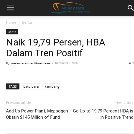
Home
Berita
Berita
Naik 19,79 Persen, HBA
Dalam Tren Positif
By
nusantara maritime news
-
December 8, 2016
TAGS
batu bara
tambang
Previous article
Next article
Add Up Power Plant; Meppogen
Go Up to 19.79 Percent HBA is
Obtain $145 Million of Fund
in Positive Trend